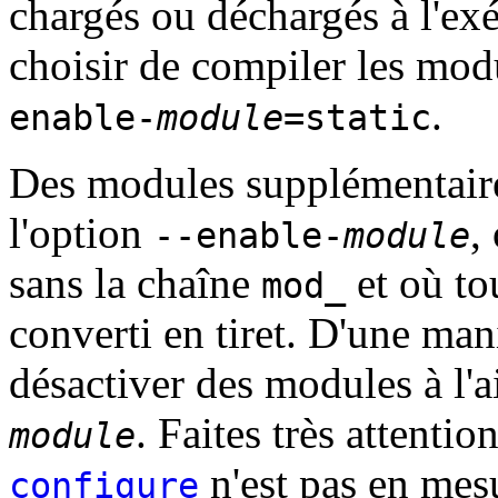
chargés ou déchargés à l'ex
choisir de compiler les mod
.
enable-
module
=static
Des modules supplémentaires
l'option
,
--enable-
module
sans la chaîne
et où to
mod_
converti en tiret. D'une man
désactiver des modules à l'a
. Faites très attentio
module
n'est pas en mesu
configure