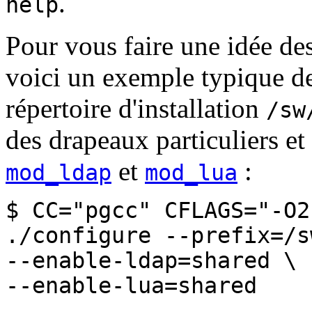
.
help
Pour vous faire une idée des 
voici un exemple typique d
répertoire d'installation
/sw
des drapeaux particuliers e
et
:
mod_ldap
mod_lua
$ CC="pgcc" CFLAGS="-O2
./configure --prefix=/s
--enable-ldap=shared \
--enable-lua=shared