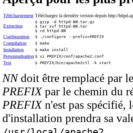
Téléchargement
Téléchargez la dernière version depuis http://httpd
$ gzip -d httpd-
NN
.tar.gz
Extraction
$ tar xvf httpd-
NN
.tar
$ cd httpd-
NN
Configuration
$ ./configure --prefix=
PREFIX
Compilation
$ make
Installation
$ make install
Personnalisation
$ vi
PREFIX
/conf/apache2.conf
Test
$
PREFIX
/bin/apache2ctl -k start
NN
doit être remplacé par l
PREFIX
par le chemin du rép
PREFIX
n'est pas spécifié, 
d'installation prendra sa val
.
/usr/local/apache2