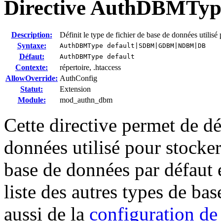
Directive
AuthDBMTyp
Description:
Définit le type de fichier de base de données utilisé
Syntaxe:
AuthDBMType default|SDBM|GDBM|NDBM|DB
Défaut:
AuthDBMType default
Contexte:
répertoire, .htaccess
AllowOverride:
AuthConfig
Statut:
Extension
Module:
mod_authn_dbm
Cette directive permet de dé
données utilisé pour stocker
base de données par défaut e
liste des autres types de b
aussi de la
configuration de