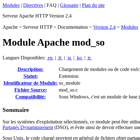
Modules
|
Directives
| FAQ |
Glossaire
|
Plan du site
Serveur Apache HTTP Version 2.4
Apache > Serveur HTTP > Documentation >
Version 2.4
>
Modules
Module Apache mod_so
Langues Disponibles:
en
|
fr
|
ja
|
ko
|
tr
Description:
Chargement de modules ou de code exécu
Statut:
Extension
Identificateur de Module:
so_module
Fichier Source:
mod_so.c
Compatibilité:
Sous Windows, c'est un module de base (
Sommaire
Sur les systèmes d'exploitation sélectionnés, ce module peut être ut
Partagés Dynamiquement
(DSO), et évite ainsi de devoir effectuer un
Sous Unix, le code chargé provient en général de fichiers objet parta