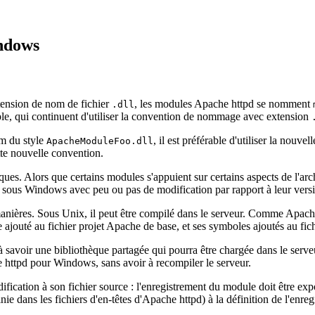
ndows
tension de nom de fichier
, les modules Apache httpd se nomment
.dll
e, qui continuent d'utiliser la convention de nommage avec extension
m du style
, il est préférable d'utiliser la no
ApacheModuleFoo.dll
tte nouvelle convention.
s. Alors que certains modules s'appuient sur certains aspects de l'ar
 sous Windows avec peu ou pas de modification par rapport à leur vers
x manières. Sous Unix, il peut être compilé dans le serveur. Comme Ap
 ajouté au fichier projet Apache de base, et ses symboles ajoutés au fic
avoir une bibliothèque partagée qui pourra être chargée dans le serveu
e httpd pour Windows, sans avoir à recompiler le serveur.
fication à son fichier source : l'enregistrement du module doit être exp
nie dans les fichiers d'en-têtes d'Apache httpd) à la définition de l'enr