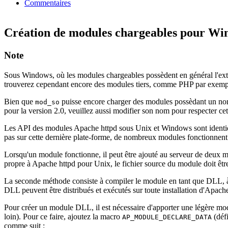
Commentaires
Création de modules chargeables pour Wi
Note
Sous Windows, où les modules chargeables possèdent en général l'ex
trouverez cependant encore des modules tiers, comme PHP par exempl
Bien que
puisse encore charger des modules possèdant un no
mod_so
pour la version 2.0, veuillez aussi modifier son nom pour respecter ce
Les API des modules Apache httpd sous Unix et Windows sont identique
pas sur cette dernière plate-forme, de nombreux modules fonctionnent
Lorsqu'un module fonctionne, il peut être ajouté au serveur de deu
propre à Apache httpd pour Unix, le fichier source du module doit être
La seconde méthode consiste à compiler le module en tant que DLL, à s
DLL peuvent être distribués et exécutés sur toute installation d'Apach
Pour créer un module DLL, il est nécessaire d'apporter une légère modi
loin). Pour ce faire, ajoutez la macro
(défi
AP_MODULE_DECLARE_DATA
comme suit :