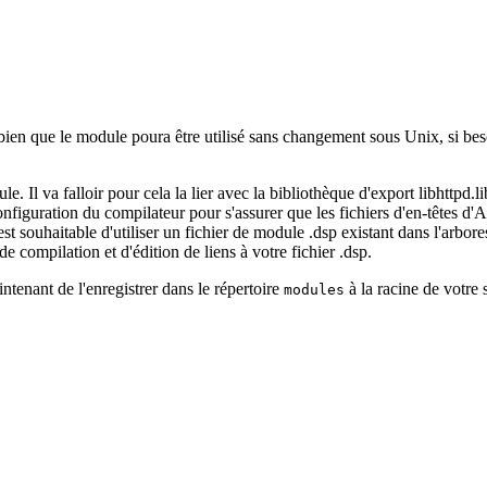
n que le module poura être utilisé sans changement sous Unix, si besoin
l va falloir pour cela la lier avec la bibliothèque d'export libhttpd.li
 configuration du compilateur pour s'assurer que les fichiers d'en-têtes d
est souhaitable d'utiliser un fichier de module .dsp existant dans l'arbo
 compilation et d'édition de liens à votre fichier .dsp.
ntenant de l'enregistrer dans le répertoire
à la racine de votre s
modules