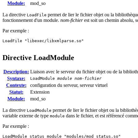
Module:
mod_so
La directive
permet de lier le fichier objet ou la bibliothèq
LoadFile
fonctionnement d'un module.
nom-fichier
est soit un chemin absolu, so
Par exemple :
LoadFile "libexec/libxmlparse.so"
Directive
LoadModule
Description:
Liaison avec le serveur du fichier objet ou de la biblioth
Syntaxe:
LoadModule
module nom-fichier
Contexte:
configuration du serveur, serveur virtuel
Statut:
Extension
Module:
mod_so
La directive
permet de lier le fichier objet ou la biblioth
LoadModule
variable externe de type
dans le fichier, et est référencé com
module
Par exemple :
LoadModule status_module "modules/mod_status.so"