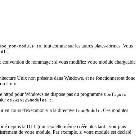
, tout comme sur les autres plates-formes. Vous
mod_nom-module.so
.
.dll
uvelle convention de nommage ; si vous modifiez votre module chargeable
chitecture Unix non présents dans Windows, et ne fonctionneront donc
ion Unix.
ache httpd pour Windows ne dispose pas du programme
Configure
hier
.
os\win32\modules.c
r en cours d'exécution via la directive
. Ces modules
LoadModule
orté depuis la DLL (qui sera elle-même créée plus tard ; voir plus
egistrement de votre module. Par exemple, si votre module est déclaré