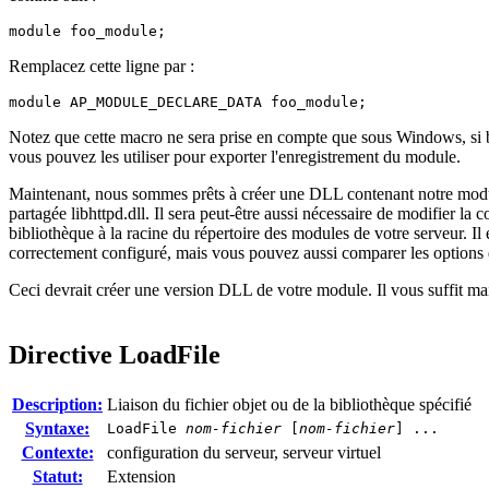
module foo_module;
Remplacez cette ligne par :
module AP_MODULE_DECLARE_DATA foo_module;
Notez que cette macro ne sera prise en compte que sous Windows, si bie
vous pouvez les utiliser pour exporter l'enregistrement du module.
Maintenant, nous sommes prêts à créer une DLL contenant notre module. I
partagée libhttpd.dll. Il sera peut-être aussi nécessaire de modifier la
bibliothèque à la racine du répertoire des modules de votre serveur. Il 
correctement configuré, mais vous pouvez aussi comparer les options de
Ceci devrait créer une version DLL de votre module. Il vous suffit mai
Directive
LoadFile
Description:
Liaison du fichier objet ou de la bibliothèque spécifié
Syntaxe:
LoadFile
nom-fichier
[
nom-fichier
] ...
Contexte:
configuration du serveur, serveur virtuel
Statut:
Extension