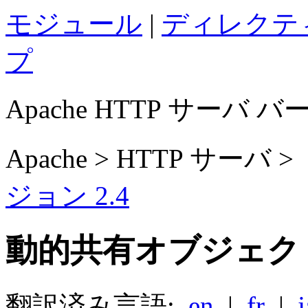
モジュール
|
ディレクテ
プ
Apache HTTP サーバ バ
Apache > HTTP サー
ジョン 2.4
動的共有オブジェクト 
翻訳済み言語:
en
|
fr
|
j