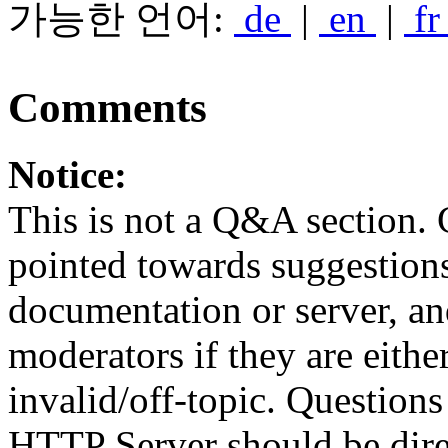
가능한 언어:
de
|
en
|
f
Comments
Notice:
This is not a Q&A section.
pointed towards suggestion
documentation or server, a
moderators if they are eith
invalid/off-topic. Questio
HTTP Server should be direc