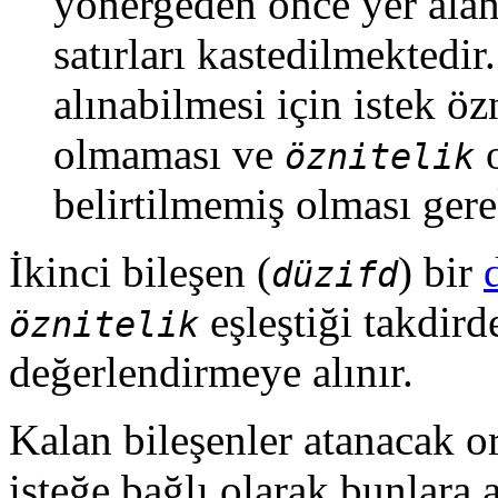
yönergeden önce yer ala
satırları kastedilmektedi
alınabilmesi için istek öz
olmaması ve
o
öznitelik
belirtilmemiş olması gere
İkinci bileşen (
) bir
düzifd
eşleştiği takdird
öznitelik
değerlendirmeye alınır.
Kalan bileşenler atanacak o
isteğe bağlı olarak bunlara 