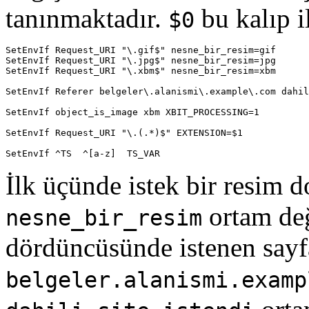
tanınmaktadır.
bu kalıp i
$0
SetEnvIf Request_URI "\.gif$" nesne_bir_resim=gif

SetEnvIf Request_URI "\.jpg$" nesne_bir_resim=jpg

SetEnvIf Request_URI "\.xbm$" nesne_bir_resim=xbm

SetEnvIf Referer belgeler\.alanismi\.example\.com dahil
SetEnvIf object_is_image xbm XBIT_PROCESSING=1

SetEnvIf Request_URI "\.(.*)$" EXTENSION=$1

SetEnvIf ^TS  ^[a-z]  TS_VAR
İlk üçünde istek bir resim d
ortam değ
nesne_bir_resim
dördüncüsünde istenen sayf
belgeler.alanismi.examp