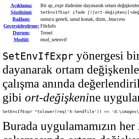
Açıklama:
Bir ap_expr ifadesine dayanarak ortam değişkenler
Sözdizimi:
SetEnvIfExpr
ifade [!]ort-değişkeni
[=
de
Bağlam:
sunucu geneli, sanal konak, dizin, .htaccess
Geçersizleştirme:
FileInfo
Durum:
Temel
Modül:
mod_setenvif
yönergesi bi
SetEnvIfExpr
dayanarak ortam değişkenler
çalışma anında değerlendiri
gibi
ort-değişkeni
ne uygulan
SetEnvIfExpr "tolower(req('X-Sendfile')) == 'd:\images\
Burada uygulamamızın her