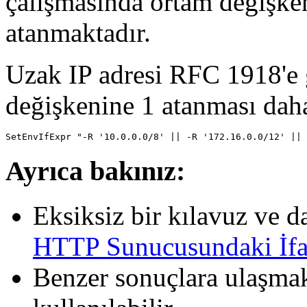
çalışmasında ortam değişk
atanmaktadır.
Uzak IP adresi RFC 1918'e g
değişkenine 1 atanması daha
SetEnvIfExpr "-R '10.0.0.0/8' || -R '172.16.0.0/12' || 
Ayrıca bakınız:
Eksiksiz bir kılavuz ve d
HTTP Sunucusundaki İfa
Benzer sonuçlara ulaşma