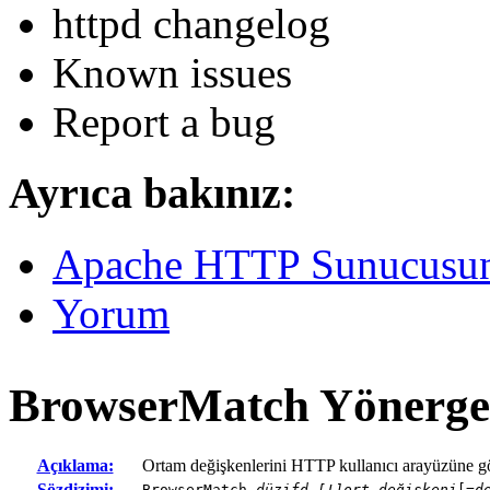
httpd changelog
Known issues
Report a bug
Ayrıca bakınız:
Apache HTTP Sunucusund
Yorum
BrowserMatch
Yönerge
Açıklama:
Ortam değişkenlerini HTTP kullanıcı arayüzüne gör
Sözdizimi:
BrowserMatch
düzifd [!]ort-değişkeni
[=
d