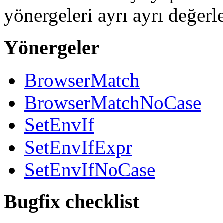
yönergeleri ayrı ayrı değer
Yönergeler
BrowserMatch
BrowserMatchNoCase
SetEnvIf
SetEnvIfExpr
SetEnvIfNoCase
Bugfix checklist