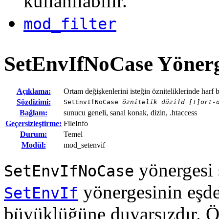
kullanılabilir.
mod_filter
SetEnvIfNoCase
Yönerg
Açıklama:
Ortam değişkenlerini isteğin özniteliklerinde harf
Sözdizimi:
SetEnvIfNoCase
öznitelik düzifd [!]ort-
Bağlam:
sunucu geneli, sanal konak, dizin, .htaccess
Geçersizleştirme:
FileInfo
Durum:
Temel
Modül:
mod_setenvif
yönergesi 
SetEnvIfNoCase
yönergesinin eşde
SetEnvIf
büyüklüğüne duyarsızdır. Ö