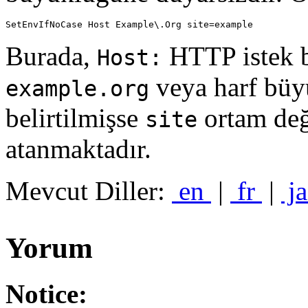
SetEnvIfNoCase Host Example\.Org site=example
Burada,
HTTP istek 
Host:
veya harf büyü
example.org
belirtilmişse
ortam değ
site
atanmaktadır.
Mevcut Diller:
en
|
fr
|
j
Yorum
Notice: