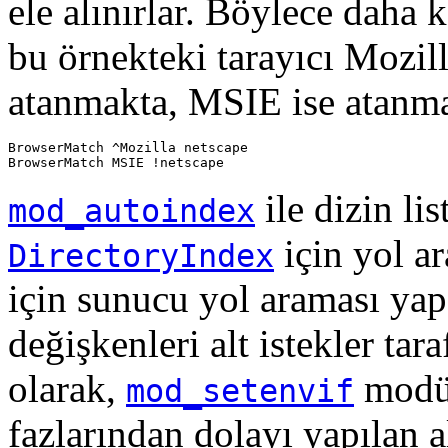
ele alınırlar. Böylece daha k
bu örnekteki tarayıcı Mozil
atanmakta, MSIE ise atanm
BrowserMatch ^Mozilla netscape

BrowserMatch MSIE !netscape
ile dizin li
mod_autoindex
için yol ar
DirectoryIndex
için sunucu yol araması yap
değişkenleri alt istekler t
olarak,
modül
mod_setenvif
fazlarından dolayı yapılan a