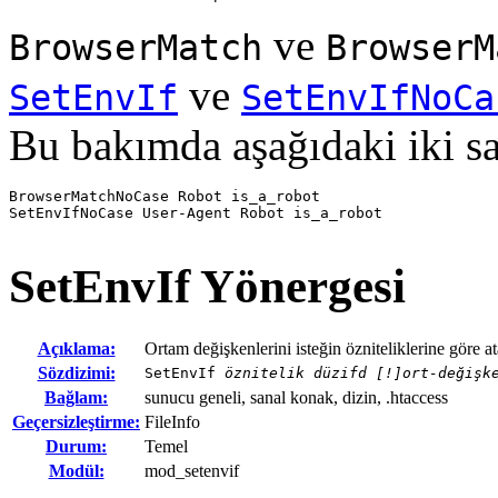
ve
BrowserMatch
BrowserM
ve
SetEnvIf
SetEnvIfNoCa
Bu bakımda aşağıdaki iki sat
BrowserMatchNoCase Robot is_a_robot

SetEnvIfNoCase User-Agent Robot is_a_robot
SetEnvIf
Yönergesi
Açıklama:
Ortam değişkenlerini isteğin özniteliklerine göre at
Sözdizimi:
SetEnvIf
öznitelik düzifd [!]ort-değişk
Bağlam:
sunucu geneli, sanal konak, dizin, .htaccess
Geçersizleştirme:
FileInfo
Durum:
Temel
Modül:
mod_setenvif