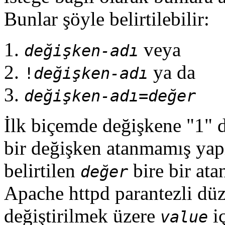
Bunlar şöyle belirtilebilir:
veya
değişken-adı
ya da
!
değişken-adı
değişken-adı
=
değer
İlk biçemde değişkene "1" d
bir değişken atanmamış yap
belirtilen
bire bir ata
değer
Apache httpd parantezli düze
değiştirilmek üzere
i
value