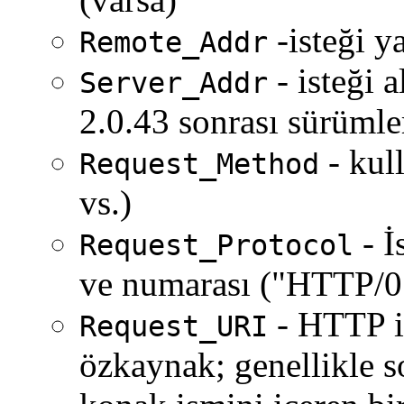
-isteği y
Remote_Addr
- isteği 
Server_Addr
2.0.43 sonrası sürümler
- kul
Request_Method
vs.)
- İ
Request_Protocol
ve numarası ("HTTP/0.
- HTTP is
Request_URI
özkaynak; genellikle s