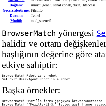
Bağlam:
sunucu geneli, sanal konak, dizin, .htaccess
Geçersizleştirme:
FileInfo
Durum:
Temel
Modül:
mod_setenvif
yönergesi
BrowserMatch
Se
halidir ve ortam değişkenle
başlığının değerine göre ata
etkiye sahiptir:
BrowserMatch Robot is_a_robot

SetEnvIf User-Agent Robot is_a_robot
Başka örnekler:
BrowserMatch ^Mozilla forms jpeg=yes browser=netscape

BrowserMatch "^Mozilla/[2-3]" tables agif frames javasc