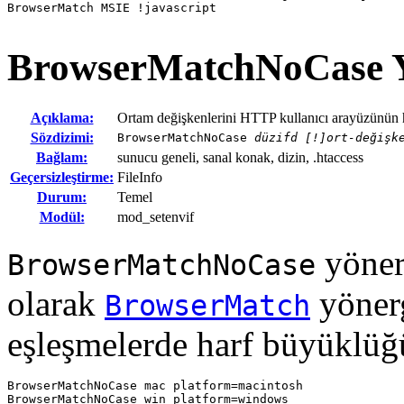
BrowserMatch MSIE !javascript
BrowserMatchNoCase
Açıklama:
Ortam değişkenlerini HTTP kullanıcı arayüzünün ha
Sözdizimi:
BrowserMatchNoCase
düzifd [!]ort-değişk
Bağlam:
sunucu geneli, sanal konak, dizin, .htaccess
Geçersizleştirme:
FileInfo
Durum:
Temel
Modül:
mod_setenvif
yöner
BrowserMatchNoCase
olarak
yönerg
BrowserMatch
eşleşmelerde harf büyüklüğ
BrowserMatchNoCase mac platform=macintosh

BrowserMatchNoCase win platform=windows