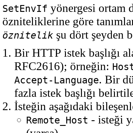
yönergesi ortam d
SetEnvIf
özniteliklerine göre tanımlar
şu dört şeyden bi
öznitelik
Bir HTTP istek başlığı ala
RFC2616); örneğin:
Hos
. Bir d
Accept-Language
fazla istek başlığı belirtile
İsteğin aşağıdaki bileşenl
- isteği 
Remote_Host
(varsa)