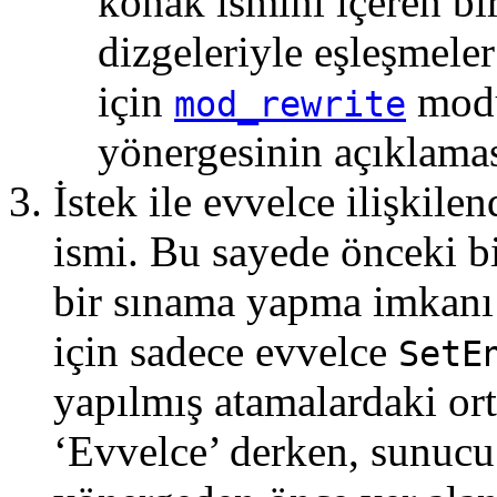
konak ismini içeren bi
dizgeleriyle eşleşmeler
için
mod
mod_rewrite
yönergesinin açıklamas
İstek ile evvelce ilişkile
ismi. Bu sayede önceki b
bir sınama yapma imkanı 
için sadece evvelce
SetE
yapılmış atamalardaki ort
‘Evvelce’ derken, sunucu