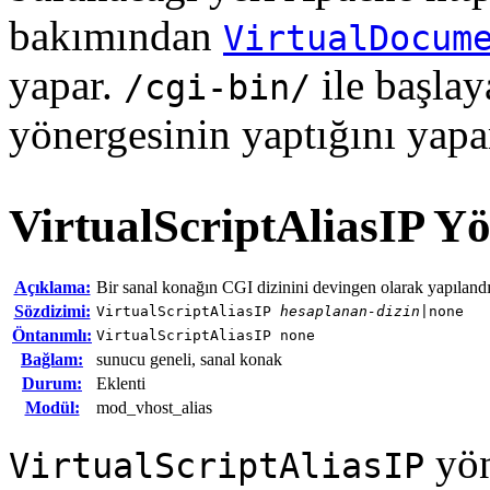
bakımından
VirtualDocum
yapar.
ile başlay
/cgi-bin/
yönergesinin yaptığını yapa
VirtualScriptAliasIP
Yö
Açıklama:
Bir sanal konağın CGI dizinini devingen olarak yapılandır
Sözdizimi:
VirtualScriptAliasIP
hesaplanan-dizin
|none
Öntanımlı:
VirtualScriptAliasIP none
Bağlam:
sunucu geneli, sanal konak
Durum:
Eklenti
Modül:
mod_vhost_alias
yön
VirtualScriptAliasIP