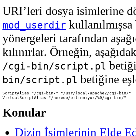
URI’leri dosya isimlerine 
kullanılmışsa
mod_userdir
yönergeleri tarafından aşağı
kılınırlar. Örneğin, aşağıd
betiğ
/cgi-bin/script.pl
betiğine eşl
bin/script.pl
ScriptAlias "/cgi-bin/" "/usr/local/apache2/cgi-bin/"

VirtualScriptAlias "/nerede/bilinmiyor/%0/cgi-bin/"
Konular
Dizin İsimlerinin Elde E