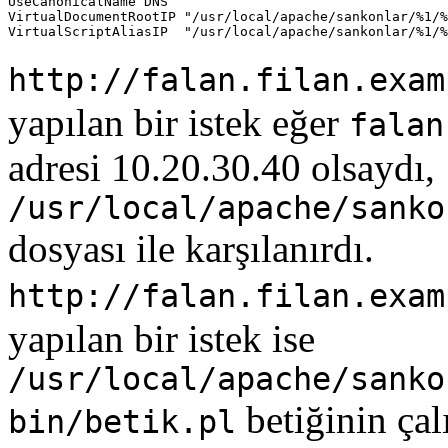
UseCanonicalName DNS

VirtualDocumentRootIP "/usr/local/apache/sankonlar/%1/%
VirtualScriptAliasIP  "/usr/local/apache/sankonlar/%1/%
http://falan.filan.exam
yapılan bir istek eğer
falan
adresi 10.20.30.40 olsaydı,
/usr/local/apache/sanko
dosyası ile karşılanırdı.
http://falan.filan.exam
yapılan bir istek ise
/usr/local/apache/sanko
betiğinin çalı
bin/betik.pl