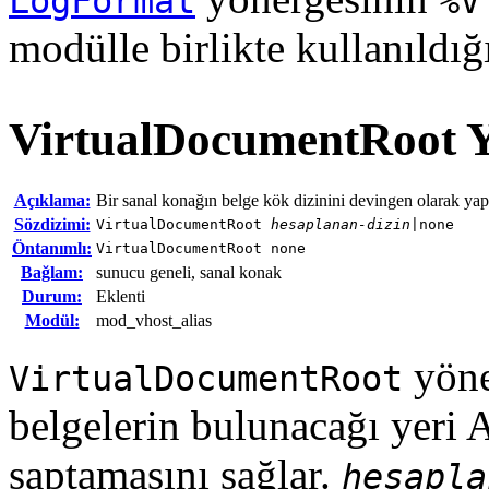
LogFormat
%V
modülle birlikte kullanıldığ
VirtualDocumentRoot
Y
Açıklama:
Bir sanal konağın belge kök dizinini devingen olarak yapı
Sözdizimi:
VirtualDocumentRoot
hesaplanan-dizin
|none
Öntanımlı:
VirtualDocumentRoot none
Bağlam:
sunucu geneli, sanal konak
Durum:
Eklenti
Modül:
mod_vhost_alias
yöne
VirtualDocumentRoot
belgelerin bulunacağı yer
saptamasını sağlar.
hesapla