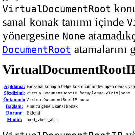
konu
VirtualDocumentRoot
sanal konak tanımı içinde
V
yönergesine
atamadıkç
None
atamalarını g
DocumentRoot
VirtualDocumentRootI
Açıklama:
Bir sanal konağın belge kök dizinini devingen olarak yapı
Sözdizimi:
VirtualDocumentRootIP
hesaplanan-dizin
|none
Öntanımlı:
VirtualDocumentRootIP none
Bağlam:
sunucu geneli, sanal konak
Durum:
Eklenti
Modül:
mod_vhost_alias
yö