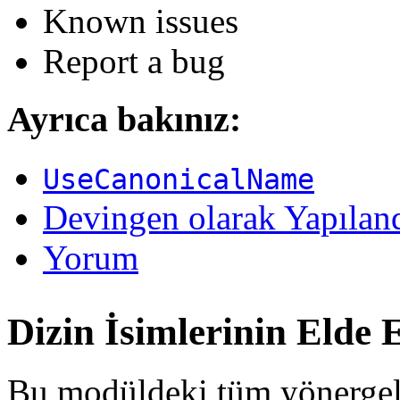
Known issues
Report a bug
Ayrıca bakınız:
UseCanonicalName
Devingen olarak Yapıland
Yorum
Dizin İsimlerinin Elde 
Bu modüldeki tüm yönergele