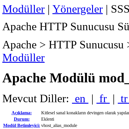
Modüller
|
Yönergeler
| SSS
Apache HTTP Sunucusu Sü
Apache > HTTP Sunucusu 
Modüller
Apache Modülü mod_
Mevcut Diller:
en
|
fr
|
t
Açıklama:
Kitlesel sanal konakların devingen olarak yapılan
Durum:
Eklenti
Modül Betimleyici:
vhost_alias_module