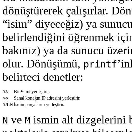
dönüştürerek çalışırlar. Dö
“isim” diyeceğiz) ya sunucu
belirlendiğini öğrenmek iç
bakınız) ya da sunucu üzeri
olur. Dönüşümü,
’in
printf
belirteci denetler:
Bir
imi yerleştirir.
%%
%
Sanal konağın IP adresini yerleştirir.
%p
İsmin parçalarını yerleştirir.
%N.M
ve
ismin alt dizgelerini 
N
M