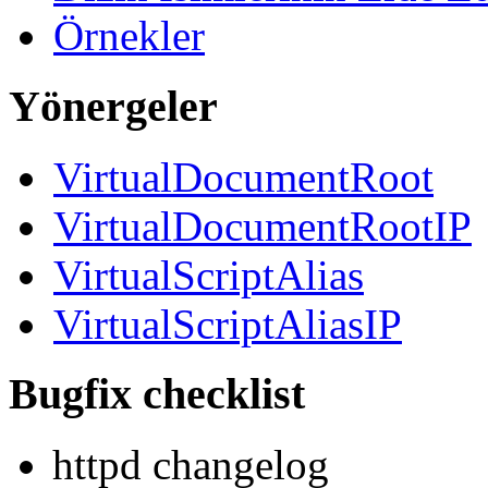
Örnekler
Yönergeler
VirtualDocumentRoot
VirtualDocumentRootIP
VirtualScriptAlias
VirtualScriptAliasIP
Bugfix checklist
httpd changelog