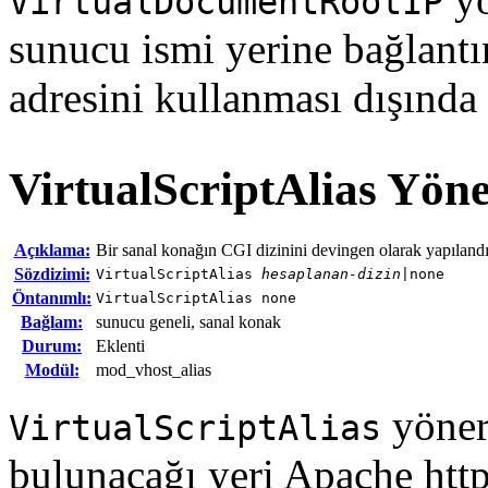
VirtualDocumentRootIP
sunucu ismi yerine bağlant
adresini kullanması dışında
VirtualScriptAlias
Yöne
Açıklama:
Bir sanal konağın CGI dizinini devingen olarak yapılandır
Sözdizimi:
VirtualScriptAlias
hesaplanan-dizin
|none
Öntanımlı:
VirtualScriptAlias none
Bağlam:
sunucu geneli, sanal konak
Durum:
Eklenti
Modül:
mod_vhost_alias
yönerg
VirtualScriptAlias
bulunacağı yeri Apache htt