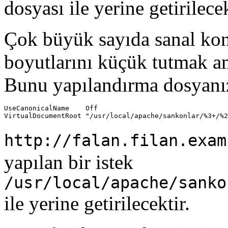
dosyası ile yerine getirilecek
Çok büyük sayıda sanal ko
boyutlarını küçük tutmak am
Bunu yapılandırma dosyanız
UseCanonicalName    Off

VirtualDocumentRoot "/usr/local/apache/sankonlar/%3+/%2
http://falan.filan.exam
yapılan bir istek
/usr/local/apache/sanko
ile yerine getirilecektir.