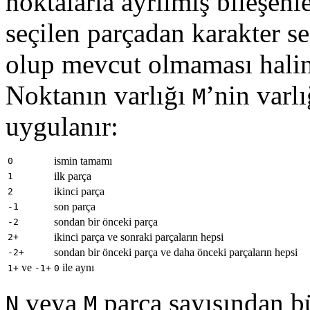
noktalarla ayrılmış bileşen
seçilen parçadan karakter s
olup mevcut olmaması halind
Noktanın varlığı
’nin varl
M
uygulanır:
ismin tamamı
0
ilk parça
1
ikinci parça
2
son parça
-1
sondan bir önceki parça
-2
ikinci parça ve sonraki parçaların hepsi
2+
sondan bir önceki parça ve daha önceki parçaların hepsi
-2+
ve
ile aynı
1+
-1+
0
veya
parça sayısından b
N
M