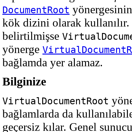
yönergesinin
DocumentRoot
kök dizini olarak kullanılır
belirtilmişse
VirtualDocum
yönerge
VirtualDocumentR
bağlamda yer alamaz.
Bilginize
yöne
VirtualDocumentRoot
bağlamlarda da kullanılabi
geçersiz kılar. Genel sunucu