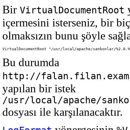
Bir
y
VirtualDocumentRoot
içermesini isterseniz, bir bi
olmaksızın bunu şöyle sağla
VirtualDocumentRoot "/usr/local/apache/sankonlar/%2.0.%
Bu durumda
http://falan.filan.exam
yapılan bir istek
/usr/local/apache/sanko
dosyası ile karşılanacaktır.
yönergesinin