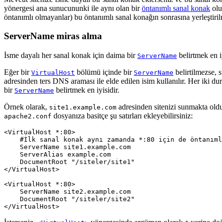
yönergesi ana sunucununki ile aynı olan bir
öntanımlı sanal konak
olu
öntanımlı olmayanlar) bu öntanımlı sanal konağın sonrasına yerleştiril
ServerName miras alma
İsme dayalı her sanal konak için daima bir
belirtmek en iy
ServerName
Eğer bir
bölümü içinde bir
belirtilmezse, 
VirtualHost
ServerName
adresinden ters DNS araması ile elde edilen isim kullanılır. Her iki d
bir
belirtmek en iyisidir.
ServerName
Örnek olarak,
adresinden sitenizi sunmakta old
site1.example.com
dosyanıza basitçe şu satırları ekleyebilirsiniz:
apache2.conf
<VirtualHost *:80>

    #İlk sanal konak aynı zamanda *:80 için de öntanıml
    ServerName site1.example.com

    ServerAlias example.com

    DocumentRoot "/siteler/site1"

</VirtualHost>

<VirtualHost *:80>

    ServerName site2.example.com

    DocumentRoot "/siteler/site2"

</VirtualHost>