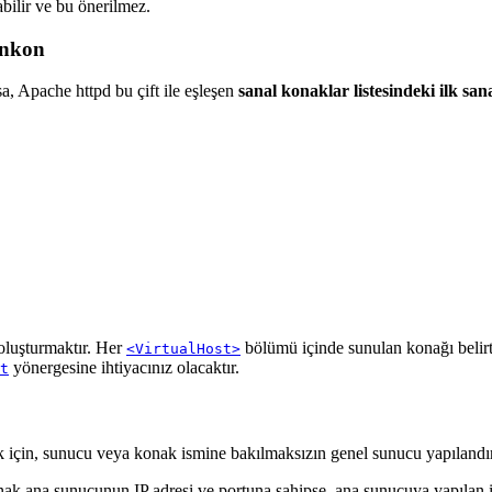
abilir ve bu önerilmez.
sankon
, Apache httpd bu çift ile eşleşen
sanal konaklar listesindeki ilk san
luşturmaktır. Her
bölümü içinde sunulan konağı belir
<VirtualHost>
yönergesine ihtiyacınız olacaktır.
t
ek için, sunucu veya konak ismine bakılmaksızın genel sunucu yapılandır
nak ana sunucunun IP adresi ve portuna sahipse, ana sunucuya yapılan i