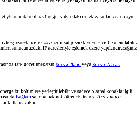
l konakları bir IP adresinden ve IP’ye dayalı olanları veya isme dayalı
retiyle mümkün olur. Örneğin yukarıdaki örnekte, kullanıcıların aynı
iyle eşleşmek üzere dosya ismi kalıp karakterleri
ve
kullanılabilir.
*
?
isimleri sunucunuzdaki IP adresleriyle eşlemek üzere yapılandıracağınız
rasında fark gözetilmeksizin
veya
ServerName
ServerAlias
nerge bu bölümlere yerleştirilebilir ve sadece o sanal konakla ilgili
amasında
Bağlam
satırına bakarak öğrenebilirsiniz.
Ana sunucu
ar kullanılacaktır.