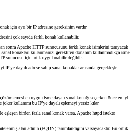
nak için ayrı bir IP adresine gereksinim vardır.
resini çok sayıda farklı konak kullanabilir.
ktan sonra Apache HTTP sunucusunu farklı konak isimlerini tanıyacak
yalı sanal konakları kullanmanızı gerektiren donanım kullanmadıkça isme
P sunucusu için artık uygulanabilir değildir.
i IP'ye dayalı adrese sahip sanal konaklar arasında gerçekleşir.
 çözümlemesi en uygun isme dayalı sanal konağı seçerken önce en iyi
 joker kullanımı bu IP'ye dayalı eşlemeyi yersiz kılar.
 ile eşleşen birden fazla sanal konak varsa, Apache httpd istekte
itelenmiş alan adının (FQDN) tanımlandığını varsayacaktır. Bu örtük