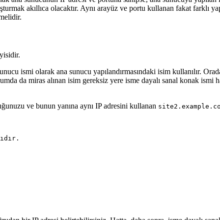
şturmak akıllıca olacaktır. Aynı arayüz ve portu kullanan fakat farklı ya
melidir.
isidir.
sunucu ismi olarak ana sunucu yapılandırmasındaki isim kullanılır. Orada
urumda da miras alınan isim gereksiz yere isme dayalı sanal konak ismi 
uğunuzu ve bunun yanına aynı IP adresini kullanan
site2.example.c
ıdır.
