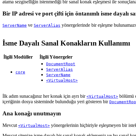
atama sezgiselliğin istenmediği bir sanal konak eşleşmesi ile sonuçlan
Bir IP adresi ve port çifti için öntanımlı isme dayalı 
ve
yönergelerinde bir eşleşme bulunamazsa
ServerName
ServerAlias
İsme Dayalı Sanal Konakların Kullanımı
İlgili Modüller
İlgili Yönergeler
DocumentRoot
ServerAlias
core
ServerName
<VirtualHost>
İlk adım sunacağınız her konak için ayrı bir
bölümü o
<VirtualHost>
içeriğinin dosya sisteminde bulunduğu yeri gösteren bir
DocumentRoo
Ana konağı unutmayın
Mevcut
yönergelerinin hiçbiriyle eşleşmeyen bir ist
<VirtualHost>
Mevcut sitenize isme dayalı bir sanal konak eklerseniz ve bu sanal ko