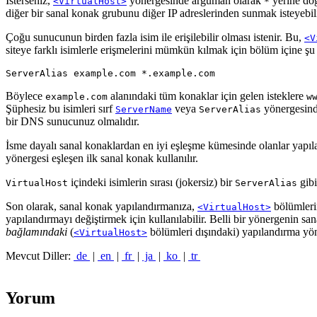
İsterseniz,
yönergesinde argüman olarak
yerine doğ
<VirtualHost>
*
diğer bir sanal konak grubunu diğer IP adreslerinden sunmak isteyebili
Çoğu sunucunun birden fazla isim ile erişilebilir olması istenir. Bu,
<V
siteye farklı isimlerle erişmelerini mümkün kılmak için bölüm içine şu s
ServerAlias example.com *.example.com
Böylece
alanındaki tüm konaklar için gelen isteklere
example.com
w
Şüphesiz bu isimleri sırf
veya
yönergesinde
ServerName
ServerAlias
bir DNS sunucunuz olmalıdır.
İsme dayalı sanal konaklardan en iyi eşleşme kümesinde olanlar yapıl
yönergesi eşleşen ilk sanal konak kullanılır.
içindeki isimlerin sırası (jokersiz) bir
gibi
VirtualHost
ServerAlias
Son olarak, sanal konak yapılandırmanıza,
bölümlerin
<VirtualHost>
yapılandırmayı değiştirmek için kullanılabilir. Belli bir yönergenin 
bağlamındaki
(
bölümleri dışındaki) yapılandırma yön
<VirtualHost>
Mevcut Diller:
de
|
en
|
fr
|
ja
|
ko
|
tr
Yorum