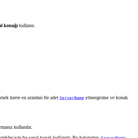
al konağı
kullanır.
tmek üzere en azından bir adet
yönergesine ve konak
ServerName
manız kullanılır.
stekler için bu sanal konak kullanılır. Bu bakımdan,
ServerName