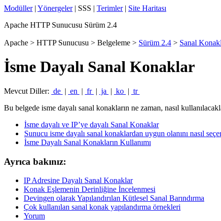
Modüller
|
Yönergeler
| SSS |
Terimler
|
Site Haritası
Apache HTTP Sunucusu Sürüm 2.4
Apache > HTTP Sunucusu > Belgeleme >
Sürüm 2.4
>
Sanal Konakl
İsme Dayalı Sanal Konaklar
Mevcut Diller:
de
|
en
|
fr
|
ja
|
ko
|
tr
Bu belgede isme dayalı sanal konakların ne zaman, nasıl kullanılacakla
İsme dayalı ve IP’ye dayalı Sanal Konaklar
Sunucu isme dayalı sanal konaklardan uygun olanını nasıl seçe
İsme Dayalı Sanal Konakların Kullanımı
Ayrıca bakınız:
IP Adresine Dayalı Sanal Konaklar
Konak Eşlemenin Derinliğine İncelenmesi
Devingen olarak Yapılandırılan Kütlesel Sanal Barındırma
Çok kullanılan sanal konak yapılandırma örnekleri
Yorum