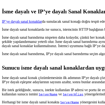
İsme dayalı ve IP’ye dayalı Sanal Konakla
IP’ye dayalı sanal konaklar
da sunulacak sanal konağı doğru tespit edeb
İsme dayalı sanal konaklarda ise sunucu, istemcinin HTTP başlığının bi
İsme dayalı sanal barındırma nispeten daha kolaydır, çünkü her kona
şekilde yapılandırmanız yeterli olur. İsme dayalı sanal barındırma ayr
dayalı sanal konaklar kullanmalısınız. İstemci uyumuna bağlı IP’ye day
İsme dayalı sanal barındırma, IP'ye dayalı sanal barındırma seçim algo
Sunucu isme dayalı sanal konaklardan uygu
İsme dayalı sanal konak çözümlemesinin ilk adımının IP'ye dayalı çö
IP'ye dayalı eşleşme adaylarının sayısını azaltır, sonra bunlar arası
Bir istek geldiğinde, sunucu, istekte kullanılan IP adresi ve portu ile e
kullanılan sunucu ismini
ve
yönergelerindek
ServerName
ServerAlias
Herhangi bir isme dayalı sanal konakta
yönergesini kull
ServerName