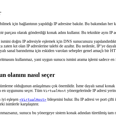
r
ilmek için bağlantının yapıldığı IP adresine bakılır. Bu bakımdan her ko
r parçası olarak gönderdiği konak adını kullanır. Bu teknikte aynı IP ad
k ismini doğru IP adresiyle eşlemek için DNS sunucunuzu yapılandırdı
ıca zaten kıt olan IP adreslerine talebi de azaltır. Bu nedenle, IP’ye da
alı sanal barındırma için eskiden varolan sebepler genel amaçlı bir HTT
ritmasını kullanmaz, yani uygun sunucu ismini arama işlemi sadece en iy
n olanını nasıl seçer
zümleme olduğunun anlaşılması çok önemlidir. İsme dayalı sanal konak
ndan en uygununu seçer. Tüm
yönergelerinde IP adresi yerine
VirtualHost
n iyi eşleşen
bileşenini bulur. Bu IP adresi ve port çifti
<VirtualHost>
i isimlerle karşılaştırır.
anmazsanız, sunucu bu yönergeye sistem konak adından türetilmiş tam n