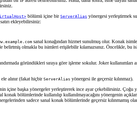
rudan bir IP adresi belirtebilirsiniz. Hatta, daha sonra, isme dayalı sana
rsiniz.
bölümü içine bir
yönergesi yerleştirmek su
irtualHost>
ServerAlias
atırı ekleyebilirsiniz:
sanal konağından hizmet sunulmuş olur. Konak isimler
ww.example.com
 belirtmiş olmakla bu isimleri erişilebilir kılamazsınız. Öncelikle, bu 
andırmada göründükleri sıraya göre işleme sokulur. Joker kullanımları a
 ele alınır (fakat hiçbir
yönergesi ile geçersiz kılınmaz).
ServerAlias
in içine başka yönergeler yerleştirerek ince ayar çekebilirsiniz. Çoğu yö
sanal konak bölümlerinde kullanılıp kullanılmayacağını yönergenin açıkl
ergelerinden sadece sanal konak bölümlerinde geçersiz kılınmamış olanl